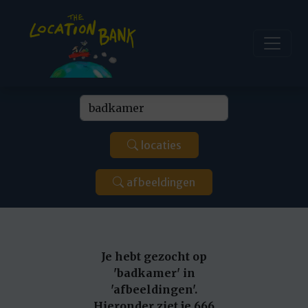
locaties
afbeeldingen
Je hebt gezocht op
'badkamer' in
'afbeeldingen'.
Hieronder ziet je 666