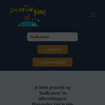
locaties
afbeeldingen
Je hebt gezocht op
'badkamer' in
'afbeeldingen'.
Hieronder ziet je 666