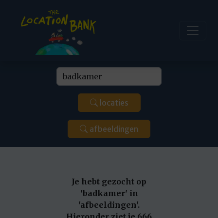
locaties
afbeeldingen
Je hebt gezocht op
'badkamer' in
'afbeeldingen'.
Hieronder ziet je 666