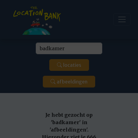
locaties
afbeeldingen
Je hebt gezocht op
'badkamer' in
'afbeeldingen'.
Hieronder ziet je 666