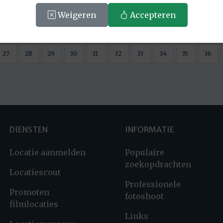
Weigeren
Accepteren
6
7
8
9
10
11
12
13
14
15
27
28
29
30
31
32
33
34
35
36
DIENSTEN
INFORMATIE
Locatie aanmelden
Populaire
zoekopdrachten
Locatiescout
Professionele
Promoten
fotoshoot
filmlocaties
Links