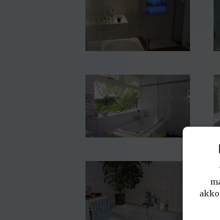
ma
akko