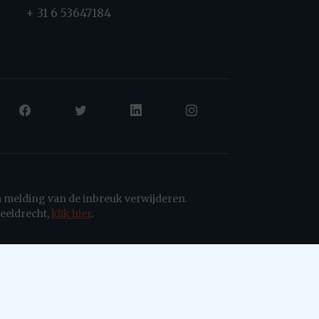
+ 31 6 53647184
a melding van de inbreuk verwijderen.
eeldrecht,
klik hier
.