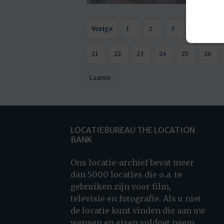
Vorige
1
2
3
4
5
21
22
23
24
25
26
Laatste
LOCATIEBUREAU THE LOCATION
BANK
Ons locatie-archief bevat meer
dan 5000 locaties die o.a. te
gebruiken zijn voor film,
televisie en fotografie. Als u niet
de locatie kunt vinden die aan uw
wensen en eisen voldoet neem