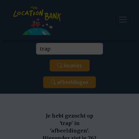
locaties
afbeeldingen
Je hebt gezocht op
'trap' in
'afbeeldingen'.
Hieronder ziet je 762