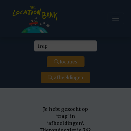
locaties
afbeeldingen
Je hebt gezocht op
'trap' in
'afbeeldingen'.
Hieronder ziet je 762