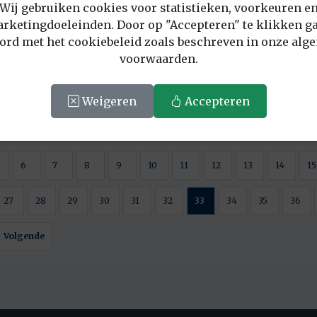
Wij gebruiken cookies voor statistieken, voorkeuren e
rketingdoeleinden. Door op "Accepteren" te klikken ga
ord met het cookiebeleid zoals beschreven in onze alg
voorwaarden.
Weigeren
Accepteren
6
7
8
9
10
11
12
13
14
15
27
28
29
30
31
32
33
34
35
36
Volgende