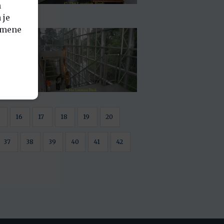
n
 je
emene
16
17
18
19
20
37
38
39
40
41
42