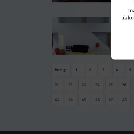
ma
akko
Vorige
1
2
3
4
5
21
22
23
24
25
26
43
44
45
46
47
48