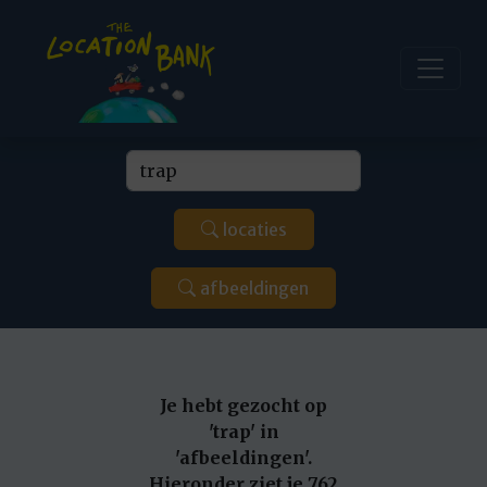
locaties
afbeeldingen
Je hebt gezocht op
'trap' in
'afbeeldingen'.
Hieronder ziet je 762