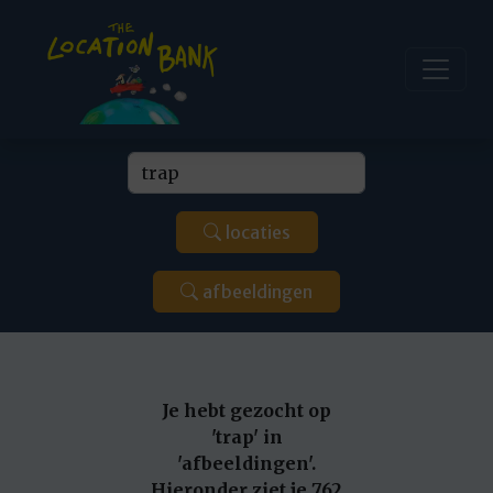
locaties
afbeeldingen
Je hebt gezocht op
'trap' in
'afbeeldingen'.
Hieronder ziet je 762