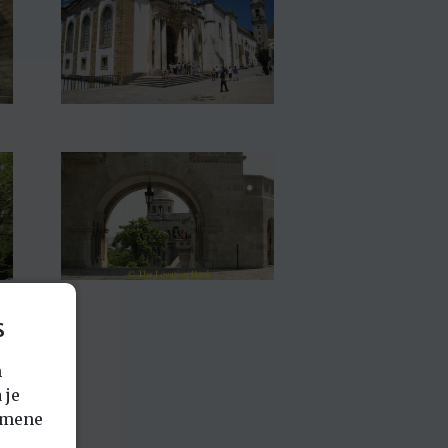
s
n
 je
emene