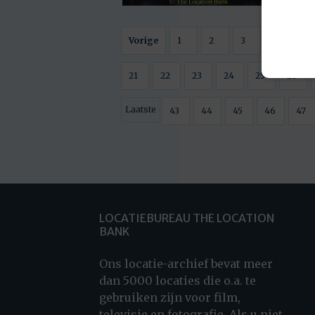
Vorige
1
2
3
4
5
21
22
23
24
25
26
Laatste
43
44
45
46
47
LOCATIEBUREAU THE LOCATION
BANK
Ons locatie-archief bevat meer
dan 5000 locaties die o.a. te
gebruiken zijn voor film,
televisie en fotografie. Als u niet