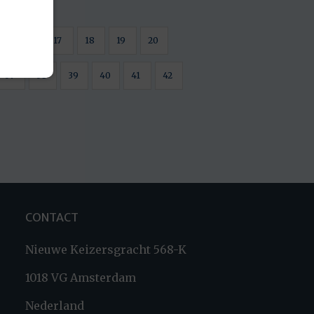
16
17
18
19
20
37
38
39
40
41
42
CONTACT
Nieuwe Keizersgracht 568-K
1018 VG Amsterdam
Nederland