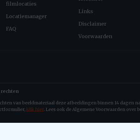
filmlocaties
Links
Locatiemanager
Disclaimer
FAQ
Voorwaarden
 rechten
rechten van beeldmateriaal deze afbeeldingen binnen 14 dagen n
ctformulier,
klik hier
. Lees ook de Algemene Voorwaarden over b