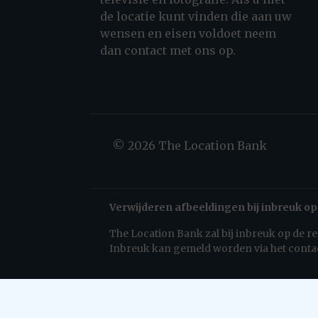
de locatie kunt vinden die aan uw
wensen en eisen voldoet neem
dan contact met ons op.
© 2026 The Location Bank
Verwijderen afbeeldingen bij inbreuk op
The Location Bank zal bij inbreuk op de 
Inbreuk kan gemeld worden via het conta