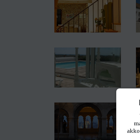
ma
akko