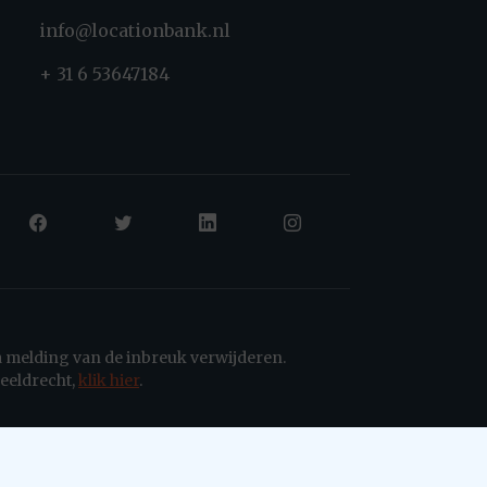
info@locationbank.nl
+ 31 6 53647184
a melding van de inbreuk verwijderen.
eeldrecht,
klik hier
.