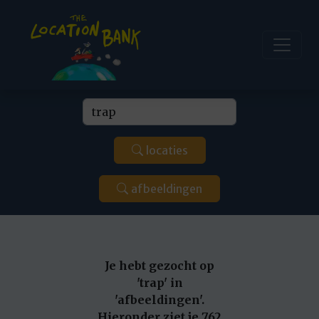
locaties
afbeeldingen
Je hebt gezocht op
'trap' in
'afbeeldingen'.
Hieronder ziet je 762