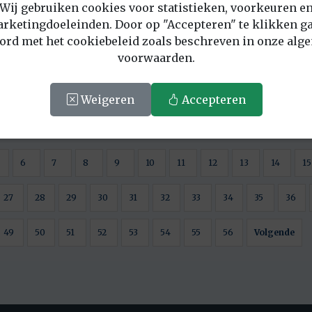
Wij gebruiken cookies voor statistieken, voorkeuren e
rketingdoeleinden. Door op "Accepteren" te klikken ga
ord met het cookiebeleid zoals beschreven in onze alg
voorwaarden.
Weigeren
Accepteren
6
7
8
9
10
11
12
13
14
15
27
28
29
30
31
32
33
34
35
36
49
50
51
52
53
54
55
56
Volgende