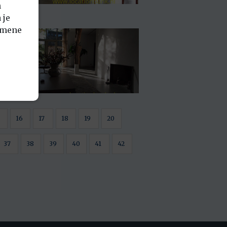
n
 je
emene
16
17
18
19
20
37
38
39
40
41
42