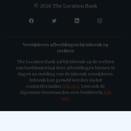
© 2026 The Location Bank
Verwijderen afbeeldingen bij inbreuk op
rechten
The Location Bank zal bij inbreuk op de rechten
van beeldmateriaal deze afbeeldingen binnen 14
dagen na melding van de inbreuk verwijderen.
Inbreuk kan gemeld worden via het
contactformulier,
klik hier
. Lees ook de
Algemene Voorwaarden over beeldrecht,
klik
hier
.