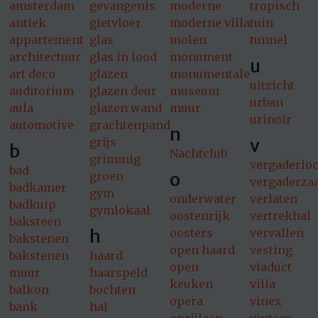
amsterdam
gevangenis
moderne
tropisch
antiek
gietvloer
moderne villa
tuin
appartement
glas
molen
tunnel
architectuur
glas in lood
monument
u
art deco
glazen
monumentale
uitzicht
auditorium
glazen deur
museum
urban
aula
glazen wand
muur
urinoir
automotive
grachtenpand
n
v
grijs
b
Nachtclub
grimmig
vergaderloc
bad
o
groen
vergaderza
badkamer
gym
onderwater
verlaten
badkuip
gymlokaal
oostenrijk
vertrekhal
baksteen
h
oosters
vervallen
bakstenen
open haard
vesting
bakstenen
haard
open
viaduct
muur
haarspeld
keuken
villa
balkon
bochten
opera
vinex
bank
hal