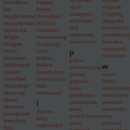
oprijlaan
vintage
bankkluis
hangar
oprit
visgraat
bar
haven
orangerie
vliegtuig
begane grond
Herenhuis
oriëntaals
vliegveld
begraafplaats
Hi-Tech
oud
voetbalclub
bejaarden
hoekhuis
ouderwets
voetbalveld
België
hoekwoning
ouderwetse
voordeur
bergpas
Hongarije
vrijstaand
p
beton
hotel
vuurtoren
betonnen
houten
paleis
w
bibliotheek
balken
parkeergarage
binnen
houten huis
parket
wand
zwembad
houten vloer
pastorie
Water
binnenbad
huis
patio
watermole
bioscoop
huiskamer
penthouse
watertoren
blauw
i
planten kas
waterval
bloemen
plein
watervilla
Ijzeren
boardroom
politie bureau
weg
brug
boerderij
poort
weiland
industriëel
boot