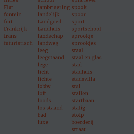
fifties
school
split level
Flat
lambrisering
spook
fontein
landelijk
spoor
fort
Landgoed
sport
Frankrijk
Landhuis
sportschool
frans
landschap
sprookje
futuristisch
landweg
sprookjes
leeg
staal
leegstaand
staal en glas
lege
stad
licht
stadhuis
lichte
stadsvilla
lobby
stal
loft
stallen
loods
startbaan
los staand
statig
bad
stolp
luxe
boerderij
straat