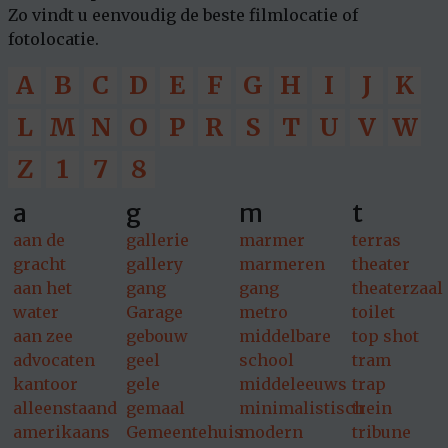
Zo vindt u eenvoudig de beste filmlocatie of
fotolocatie.
A
B
C
D
E
F
G
H
I
J
K
L
M
N
O
P
R
S
T
U
V
W
Z
1
7
8
a
g
m
t
aan de
gallerie
marmer
terras
gracht
gallery
marmeren
theater
aan het
gang
gang
theaterzaal
water
Garage
metro
toilet
aan zee
gebouw
middelbare
top shot
advocaten
geel
school
tram
kantoor
gele
middeleeuws
trap
alleenstaand
gemaal
minimalistisch
trein
amerikaans
Gemeentehuis
modern
tribune