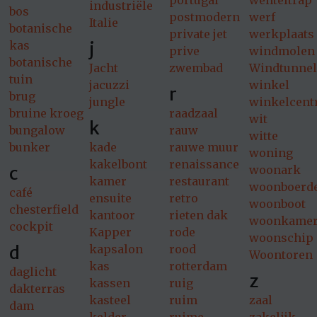
portugal
wenteltrap
industriële
bos
postmodern
werf
Italie
botanische
private jet
werkplaats
j
kas
prive
windmolen
botanische
Jacht
zwembad
Windtunnel
tuin
jacuzzi
winkel
r
brug
jungle
winkelcen
bruine kroeg
raadzaal
wit
k
bungalow
rauw
witte
bunker
kade
rauwe muur
woning
kakelbont
renaissance
c
woonark
kamer
restaurant
woonboerde
café
ensuite
retro
woonboot
chesterfield
kantoor
rieten dak
woonkame
cockpit
Kapper
rode
woonschip
d
kapsalon
rood
Woontoren
kas
rotterdam
daglicht
z
kassen
ruig
dakterras
kasteel
ruim
zaal
dam