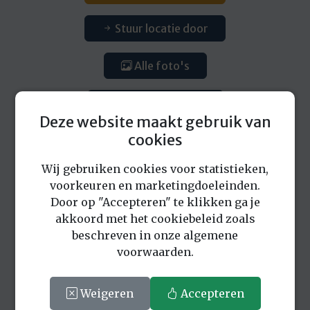
Stuur locatie door
Alle foto's
Download foto's
Deze website maakt gebruik van
cookies
Wij gebruiken cookies voor statistieken,
voorkeuren en marketingdoeleinden.
Door op "Accepteren" te klikken ga je
Eerder bekeken locaties
akkoord met het cookiebeleid zoals
beschreven in onze algemene
voorwaarden.
Weigeren
Accepteren