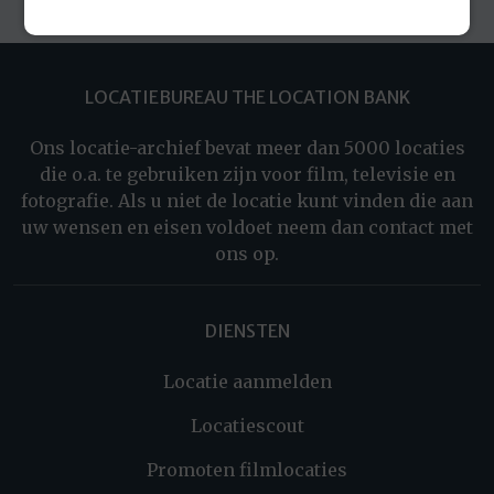
LOCATIEBUREAU THE LOCATION BANK
Ons locatie-archief bevat meer dan 5000 locaties
die o.a. te gebruiken zijn voor film, televisie en
fotografie. Als u niet de locatie kunt vinden die aan
uw wensen en eisen voldoet neem dan contact met
ons op.
DIENSTEN
Locatie aanmelden
Locatiescout
Promoten filmlocaties