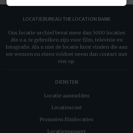
LOCATIEBUREAU THE LOCATION BANK
Ons locatie-archief bevat meer dan 5000 locaties
die o.a. te gebruiken zijn voor film, televisie en
fotografie. Als u niet de locatie kunt vinden die aan
uw wensen en eisen voldoet neem dan contact met
ons op.
DIENSTEN
Locatie aanmelden
Locatiescout
Promoten filmlocaties
Locatiemanager