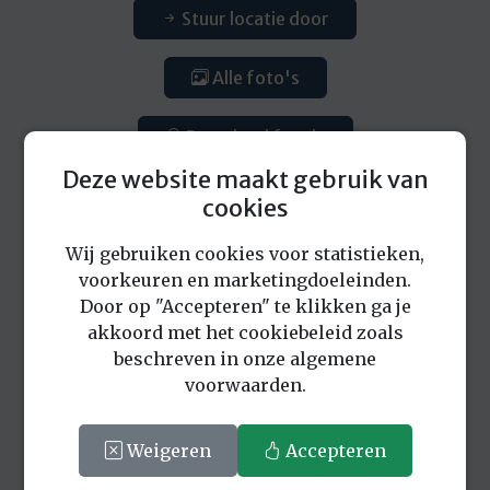
Stuur locatie door
Alle foto's
Download foto's
Deze website maakt gebruik van
cookies
Wij gebruiken cookies voor statistieken,
voorkeuren en marketingdoeleinden.
Door op "Accepteren" te klikken ga je
Eerder bekeken locaties
akkoord met het cookiebeleid zoals
beschreven in onze algemene
voorwaarden.
Weigeren
Accepteren