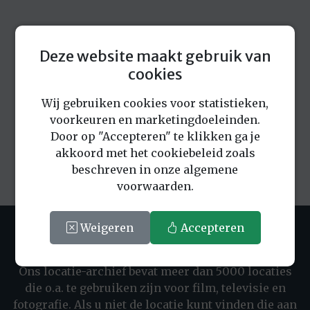
Deze website maakt gebruik van
cookies
Eerder bekeken locaties
Wij gebruiken cookies voor statistieken,
voorkeuren en marketingdoeleinden.
Door op "Accepteren" te klikken ga je
akkoord met het cookiebeleid zoals
beschreven in onze algemene
voorwaarden.
Weigeren
Accepteren
LOCATIEBUREAU THE LOCATION BANK
Ons locatie-archief bevat meer dan 5000 locaties
die o.a. te gebruiken zijn voor film, televisie en
fotografie. Als u niet de locatie kunt vinden die aan