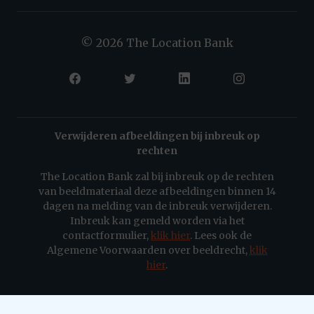
© 2026 The Location Bank
Verwijderen afbeeldingen bij inbreuk op
rechten
The Location Bank zal bij inbreuk op de rechten
van beeldmateriaal deze afbeeldingen binnen 14
dagen na melding van de inbreuk verwijderen.
Inbreuk kan gemeld worden via het
contactformulier,
klik hier
. Lees ook de
Algemene Voorwaarden over beeldrecht,
klik
hier
.