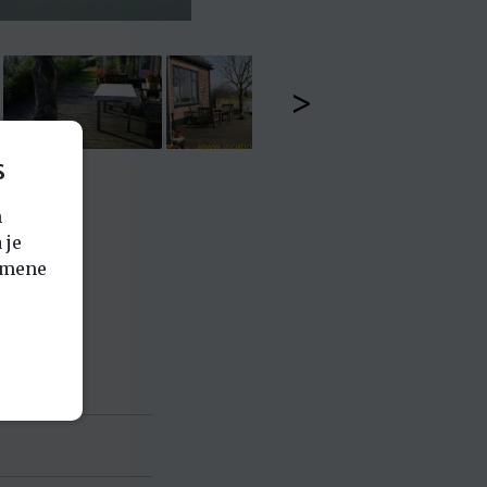
>
s
n
 je
emene