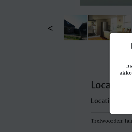
<
ma
akko
Locatie: 
Locatie in No
Trefwoorden: hui