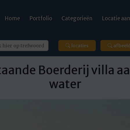
Home
Portfolio
Categorieën
Locatie a
locaties
afbeel
taande Boerderij villa a
water