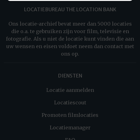
LOCATIEBUREAU THE LOCATION BANK
Ons locatie-archief bevat meer dan 5000 locaties
die o.a. te gebruiken zijn voor film, televisie en
fotografie. Als u niet de locatie kunt vinden die aan
uw wensen en eisen voldoet neem dan contact met
ons op.
DIENSTEN
Locatie aanmelden
Locatiescout
Promoten filmlocaties
Locatiemanager