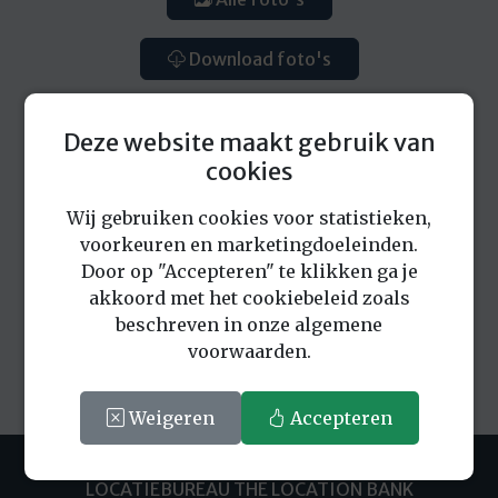
Download foto's
Deze website maakt gebruik van
cookies
Wij gebruiken cookies voor statistieken,
Eerder bekeken locaties
voorkeuren en marketingdoeleinden.
Door op "Accepteren" te klikken ga je
akkoord met het cookiebeleid zoals
beschreven in onze algemene
voorwaarden.
Weigeren
Accepteren
LOCATIEBUREAU THE LOCATION BANK