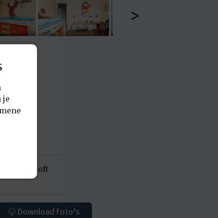
>
s
n
 je
emene
 chique loft
Download foto's