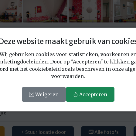
Deze website maakt gebruik van cookie
Vraag offerte aan voor deze locatie
Wij gebruiken cookies voor statistieken, voorkeuren e
rketingdoeleinden. Door op "Accepteren" te klikken ga
1742
ord met het cookiebeleid zoals beschreven in onze alg
voorwaarden.
ord Holland.
Weigeren
Accepteren
artement huis woning klassiek herenhuis appartement
que
Stuur locatie door
Alle foto's