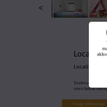
<
ma
Locatie: 
akko
Locatie in No
Trefwoorden: app
retro barok baro
Vraag offerte aan