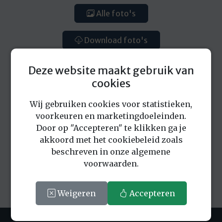
Alle foto's
Download foto's
Deze website maakt gebruik van
cookies
Wij gebruiken cookies voor statistieken,
voorkeuren en marketingdoeleinden.
Eerder bekeken locaties
Door op "Accepteren" te klikken ga je
akkoord met het cookiebeleid zoals
beschreven in onze algemene
voorwaarden.
Weigeren
Accepteren