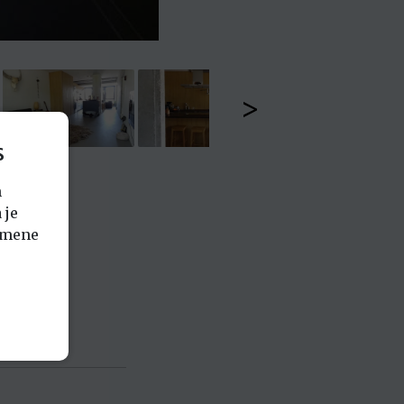
>
s
n
 je
emene