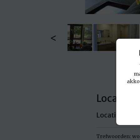
<
ma
akko
Locatie: 
Locatie in No
Trefwoorden: wo