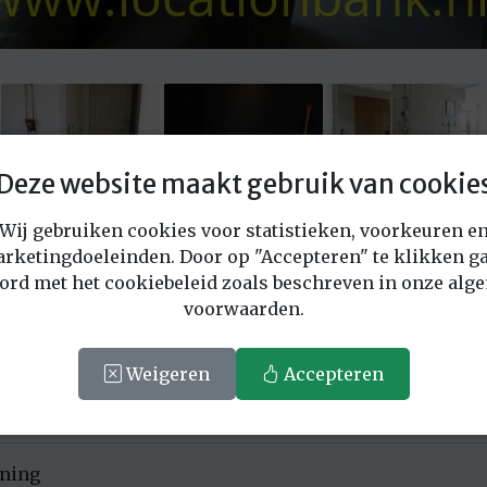
Deze website maakt gebruik van cookie
Wij gebruiken cookies voor statistieken, voorkeuren e
Vraag offerte aan voor deze locatie
rketingdoeleinden. Door op "Accepteren" te klikken ga
ord met het cookiebeleid zoals beschreven in onze alg
voorwaarden.
2217
Weigeren
Accepteren
ord Holland.
ning