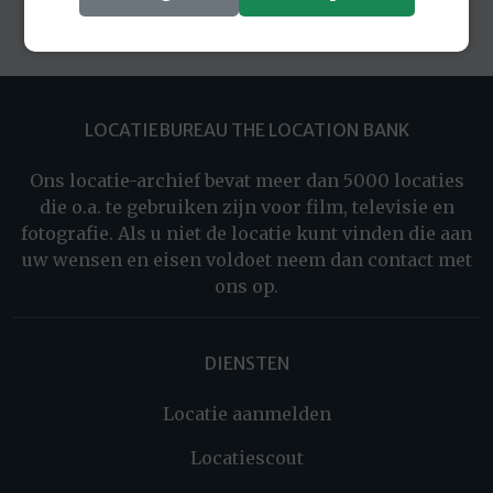
LOCATIEBUREAU THE LOCATION BANK
Ons locatie-archief bevat meer dan 5000 locaties
die o.a. te gebruiken zijn voor film, televisie en
fotografie. Als u niet de locatie kunt vinden die aan
uw wensen en eisen voldoet neem dan contact met
ons op.
DIENSTEN
Locatie aanmelden
Locatiescout