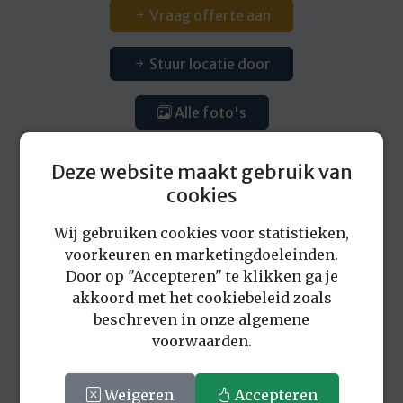
Vraag offerte aan
Stuur locatie door
Alle foto's
Download foto's
Deze website maakt gebruik van
cookies
Wij gebruiken cookies voor statistieken,
voorkeuren en marketingdoeleinden.
Door op "Accepteren" te klikken ga je
akkoord met het cookiebeleid zoals
Eerder bekeken locaties
beschreven in onze algemene
voorwaarden.
Weigeren
Accepteren