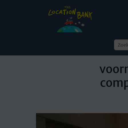
voor
compl