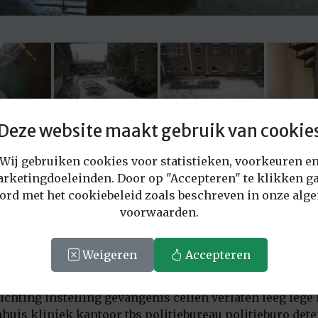
Deze website maakt gebruik van cookie
Vraag offerte aan voor deze locatie
Wij gebruiken cookies voor statistieken, voorkeuren e
rketingdoeleinden. Door op "Accepteren" te klikken ga
ord met het cookiebeleid zoals beschreven in onze alg
2555
voorwaarden.
echt.
Weigeren
Accepteren
chting instelling gevangenis cellen verlaten leeg lege
nhuis kliniek kantoor tbs politiebureau politieburo det