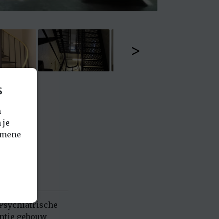
>
s
n
 je
emene
 Psychiatrische
entie gebouw