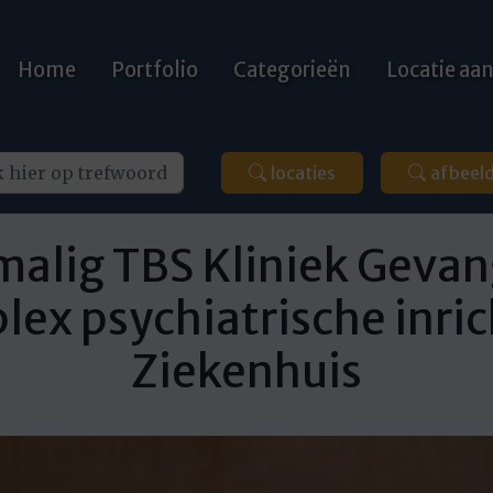
Home
Portfolio
Categorieën
Locatie a
locaties
afbeel
malig TBS Kliniek Gevan
ex psychiatrische inri
Ziekenhuis