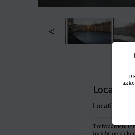
<
ma
akko
Locatie: 
Locatie in Utr
Trefwoorden: inri
inrichting zieke