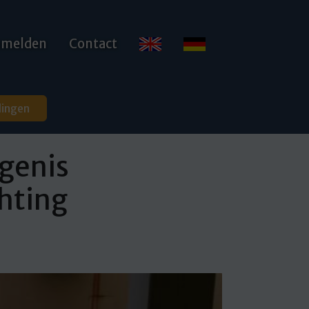
anmelden
Contact
dingen
genis
chting