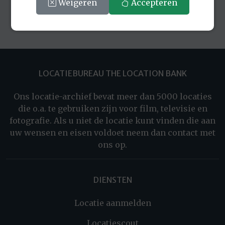
Weigeren
Accepteren
LOCATIEBUREAU THE LOCATION BANK
Ons locatie-archief bevat meer dan 5000 locaties
die o.a. te gebruiken zijn voor film, televisie en
fotografie. Als u niet de locatie kunt vinden die aan
uw wensen en eisen voldoet neem dan contact met
ons op.
DIENSTEN
Locatie aanmelden
Locatiescout