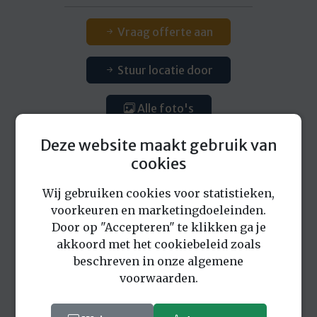
Vraag offerte aan
Stuur locatie door
Alle foto's
Deze website maakt gebruik van
Download foto's
cookies
Wij gebruiken cookies voor statistieken,
voorkeuren en marketingdoeleinden.
Door op "Accepteren" te klikken ga je
akkoord met het cookiebeleid zoals
Eerder bekeken locaties
beschreven in onze algemene
voorwaarden.