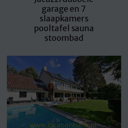
garage en 7
slaapkamers
pooltafel sauna
stoombad