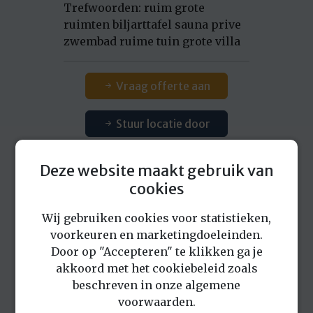
Trefwoorden: ruim grote
ruimten biljarttafel sauna prive
zwembad ruime tuin grote villa
Vraag offerte aan
Stuur locatie door
Alle foto's
Deze website maakt gebruik van
cookies
Download foto's
Wij gebruiken cookies voor statistieken,
voorkeuren en marketingdoeleinden.
Door op "Accepteren" te klikken ga je
akkoord met het cookiebeleid zoals
beschreven in onze algemene
voorwaarden.
Eerder bekeken locaties