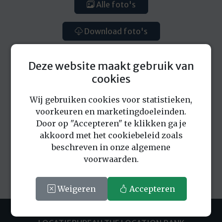
Alle foto's
Download foto's
Deze website maakt gebruik van
cookies
Wij gebruiken cookies voor statistieken,
Eerder bekeken locaties
voorkeuren en marketingdoeleinden.
Door op "Accepteren" te klikken ga je
akkoord met het cookiebeleid zoals
beschreven in onze algemene
voorwaarden.
Weigeren
Accepteren