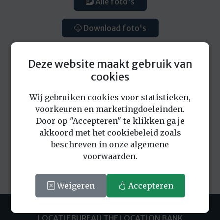
Alle foto's
Download foto's
Deze website maakt gebruik van
cookies
Wij gebruiken cookies voor statistieken,
Eerder bekeken locaties
voorkeuren en marketingdoeleinden.
Door op "Accepteren" te klikken ga je
akkoord met het cookiebeleid zoals
beschreven in onze algemene
voorwaarden.
Weigeren
Accepteren
LOCATIEBUREAU THE LOCATION BANK