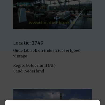
Locatie: 2749
Oude fabriek en industrieel erfgoed
vintage
Regio: Gelderland (NL)
Land: Nederland